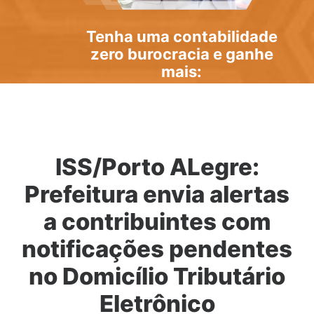
Tenha uma
contabilidade
zero burocracia
e ganhe
mais:
ISS/Porto ALegre:
Prefeitura envia alertas
a contribuintes com
notificações pendentes
no Domicílio Tributário
Eletrônico