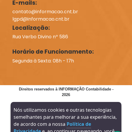
E-mails:
contato@informacao.cnt.br
lgpd@informacao.cnt.br
Localização:
Rua Verbo Divino nº 586
Horário de Funcionamento:
Segunda à Sexta: 08h - 17h
Direitos reservados à INFORMAÇÃO Contabilidade -
2026
SITE VERIFICADO:
DESENVOLVIMENTO:
Nós utilizamos cookies e outras tecnologias
semelhantes para melhorar a sua experiência,
de acordo com a nossa
Política de
Privacidade
e, ao continuar navegando, você