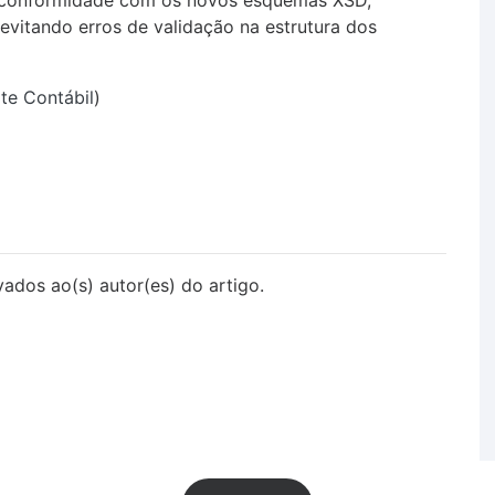
 conformidade com os novos esquemas XSD,
 evitando erros de validação na estrutura dos
te Contábil
)
vados ao(s) autor(es) do artigo.