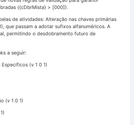
 de novas regras de validação para garantir
bradas ({cDbrMista} > [000]).
elas de atividades: Alteração nas chaves primárias
1), que passam a adotar sufixos alfanuméricos. A
ral, permitindo o desdobramento futuro de
ks a seguir:
specíficos (v 1 0 1)
o (v 1 0 1)
1)