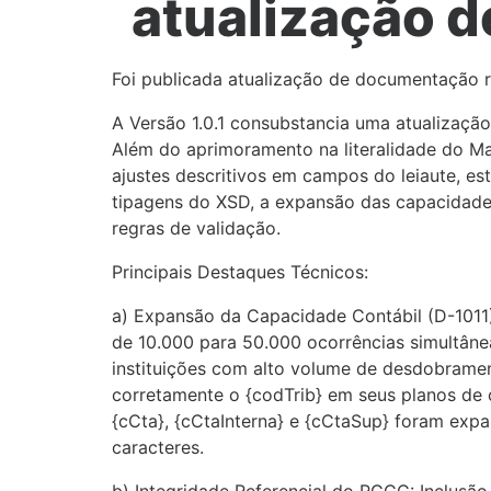
atualização 
Foi publicada atualização de documentação r
A Versão 1.0.1 consubstancia uma atualização 
Além do aprimoramento na literalidade do M
ajustes descritivos em campos do leiaute, es
tipagens do XSD, a expansão das capacidad
regras de validação.
Principais Destaques Técnicos:
a) Expansão da Capacidade Contábil (D-1011)
de 10.000 para 50.000 ocorrências simultâneas
instituições com alto volume de desdobrame
corretamente o {codTrib} em seus planos d
{cCta}, {cCtaInterna} e {cCtaSup} foram exp
caracteres.