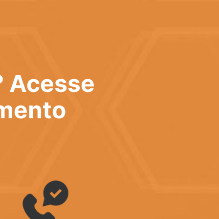
? Acesse
imento