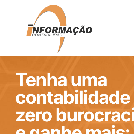
Tenha uma
contabilidade
zero burocrac
e ganhe mais: