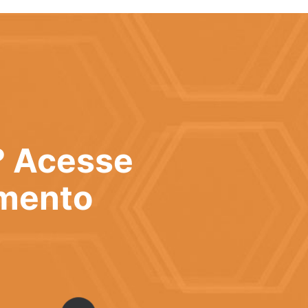
? Acesse
imento