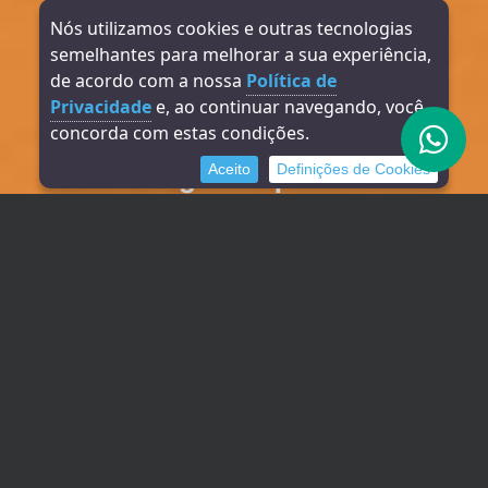
Nós utilizamos cookies e outras tecnologias
Atendimento via
semelhantes para melhorar a sua experiência,
Formulário
de acordo com a nossa
Política de
Privacidade
e, ao continuar navegando, você
concorda com estas condições.
Aceito
Definições de Cookies
Ligamos para
você!
Telefones:
(11) 3589-8201
E-mails:
contato@informacao.cnt.br
lgpd@informacao.cnt.br