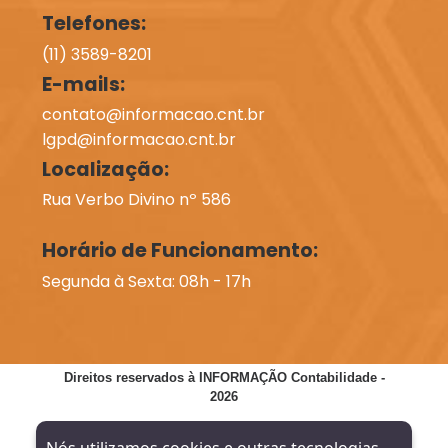
Telefones:
(11) 3589-8201
E-mails:
contato@informacao.cnt.br
lgpd@informacao.cnt.br
Localização:
Rua Verbo Divino nº 586
Horário de Funcionamento:
Segunda à Sexta: 08h - 17h
Direitos reservados à INFORMAÇÃO Contabilidade -
2026
SITE VERIFICADO:
DESENVOLVIMENTO: