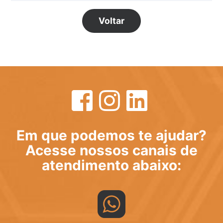
Voltar
Em que podemos te ajudar?
Acesse nossos canais de
atendimento abaixo: