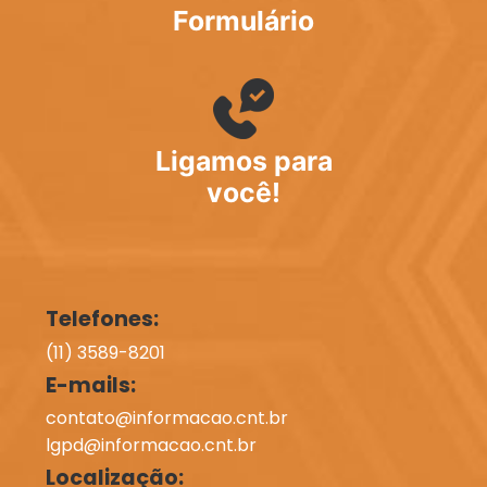
Formulário
Ligamos para
você!
Telefones:
(11) 3589-8201
E-mails:
contato@informacao.cnt.br
lgpd@informacao.cnt.br
Localização: