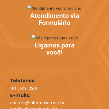
Atendimento via
Formulário
Ligamos para
você!
Telefones:
(11) 3589-8201
E-mails:
contato@informacao.cnt.br
lgpd@informacao.cnt.br