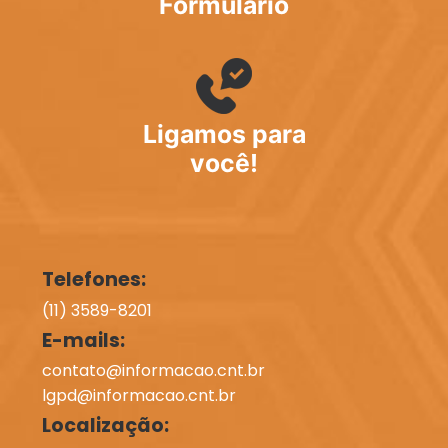
Formulário
Ligamos para
você!
Telefones:
(11) 3589-8201
E-mails:
contato@informacao.cnt.br
lgpd@informacao.cnt.br
Localização: