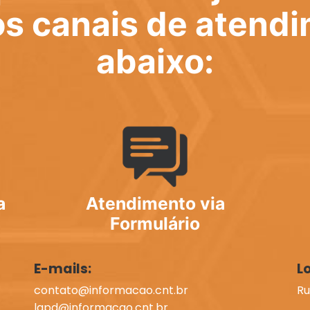
s canais de atend
abaixo:
a
Atendimento via
Formulário
E-mails:
L
contato@informacao.cnt.br
Ru
lgpd@informacao.cnt.br