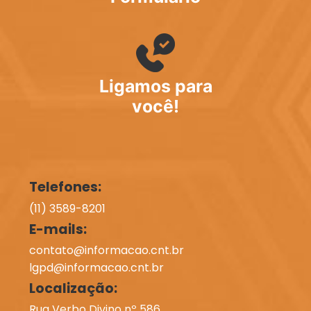
Ligamos para
você!
Telefones:
(11) 3589-8201
E-mails:
contato@informacao.cnt.br
lgpd@informacao.cnt.br
Localização:
Rua Verbo Divino nº 586