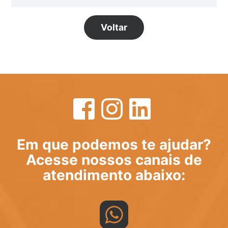
Voltar
Em que podemos te ajudar?
Acesse nossos canais de
atendimento abaixo: