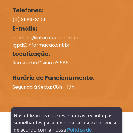
Telefones:
(11) 3589-8201
E-mails:
contato@informacao.cnt.br
lgpd@informacao.cnt.br
Localização:
Rua Verbo Divino nº 586
Horário de Funcionamento:
Segunda à Sexta: 08h - 17h
Nós utilizamos cookies e outras tecnologias
Direitos reservados à INFORMAÇÃO Contabilidade -
2026
semelhantes para melhorar a sua experiência,
de acordo com a nossa
Política de