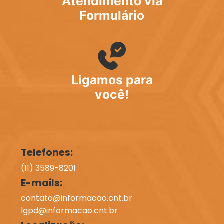
Atendimento via
Formulário
Ligamos para
você!
Telefones:
(11) 3589-8201
E-mails:
contato@informacao.cnt.br
lgpd@informacao.cnt.br