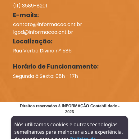
(11) 3589-8201
E-mails:
contato@informacao.cnt.br
lgpd@informacao.cnt.br
Localização:
Rua Verbo Divino nº 586
Horário de Funcionamento:
Segunda à Sexta: 08h - 17h
Direitos reservados à INFORMAÇÃO Contabilidade -
2026
Nós utilizamos cookies e outras tecnologias
SITE VERIFICADO:
DESENVOLVIMENTO:
semelhantes para melhorar a sua experiência,