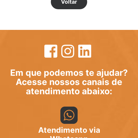
Voltar
Em que podemos te ajudar?
Acesse nossos canais de
atendimento abaixo:
Atendimento via