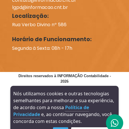
contato@informacao.cnt.br
lgpd@informacao.cnt.br
Localização:
Rua Verbo Divino nº 586
Horário de Funcionamento:
Segunda à Sexta: 08h - 17h
Direitos reservados à INFORMAÇÃO Contabilidade -
2026
Nós utilizamos cookies e outras tecnologias
DESENVOLVIMENTO:
SITE VERIFICADO:
semelhantes para melhorar a sua experiência,
de acordo com a nossa
Política de
Privacidade
e, ao continuar navegando, você
concorda com estas condições.