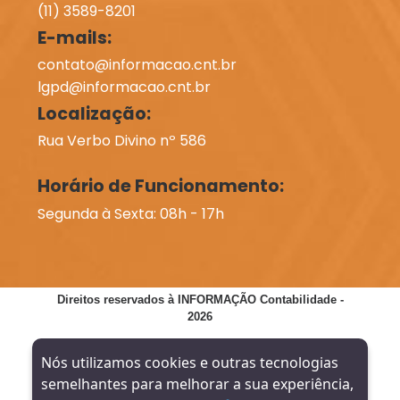
(11) 3589-8201
E-mails:
contato@informacao.cnt.br
lgpd@informacao.cnt.br
Localização:
Rua Verbo Divino nº 586
Horário de Funcionamento:
Segunda à Sexta: 08h - 17h
Direitos reservados à INFORMAÇÃO Contabilidade -
2026
SITE VERIFICADO:
DESENVOLVIMENTO:
Nós utilizamos cookies e outras tecnologias
semelhantes para melhorar a sua experiência,