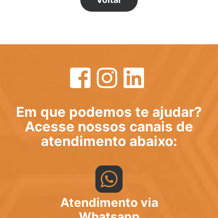
Em que podemos te ajudar?
Acesse nossos canais de
atendimento abaixo:
Atendimento via
Whatsapp