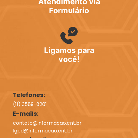
Atendimento via
Formulário
Ligamos para
você!
Telefones:
(11) 3589-8201
E-mails:
contato@informacao.cnt.br
lgpd@informacao.cnt.br