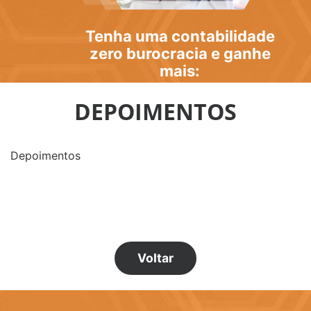
Tenha uma
contabilidade
zero burocracia
e ganhe
mais:
DEPOIMENTOS
Depoimentos
Voltar