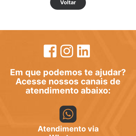
Voltar
Em que podemos te ajudar?
Acesse nossos canais de
atendimento abaixo:
Atendimento via