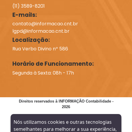
(11) 3589-8201
E-mails:
contato@informacao.cnt.br
lgpd@informacao.cnt.br
Localização:
Rua Verbo Divino nº 586
Horário de Funcionamento:
Segunda à Sexta: 08h - 17h
Direitos reservados à INFORMAÇÃO Contabilidade -
2026
SITE VERIFICADO:
DESENVOLVIMENTO:
Nós utilizamos cookies e outras tecnologias
semelhantes para melhorar a sua experiência,