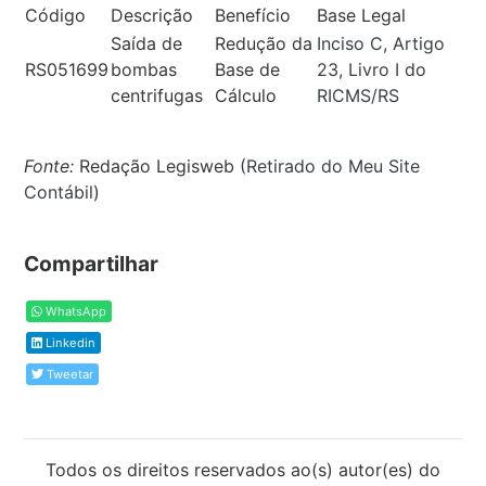
Código
Descrição
Benefício
Base Legal
Saída de
Redução da
Inciso C, Artigo
RS051699
bombas
Base de
23, Livro I do
centrifugas
Cálculo
RICMS/RS
Fonte:
Redação Legisweb (
Retirado do Meu Site
Contábil
)
Compartilhar
WhatsApp
Linkedin
Tweetar
Todos os direitos reservados ao(s) autor(es) do