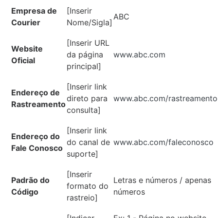
Empresa de
[Inserir
ABC
Courier
Nome/Sigla]
[Inserir URL
Website
da página
www.abc.com
Oficial
principal]
[Inserir link
Endereço de
direto para
www.abc.com/rastreamento
Rastreamento
consulta]
[Inserir link
Endereço do
do canal de
www.abc.com/faleconosco
Fale Conosco
suporte]
[Inserir
Padrão do
Letras e números / apenas
formato do
Código
números
rastreio]
[Indicar
Ex: 1 - Página no website