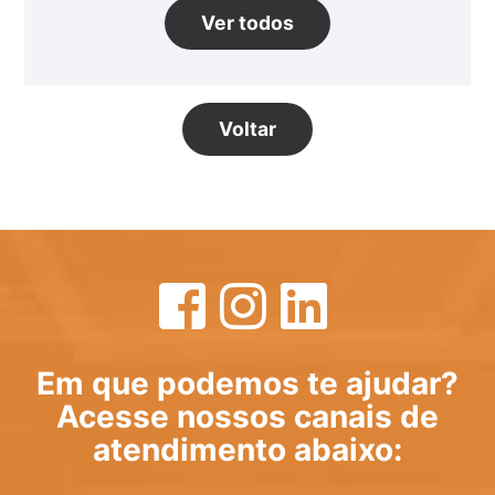
Ver todos
Voltar
Em que podemos te ajudar?
Acesse nossos canais de
atendimento abaixo: