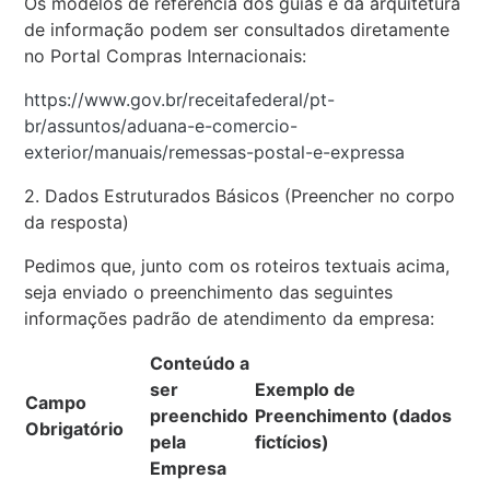
Os modelos de referência dos guias e da arquitetura
de informação podem ser consultados diretamente
no Portal Compras Internacionais:
https://www.gov.br/receitafederal/pt-
br/assuntos/aduana-e-comercio-
exterior/manuais/remessas-postal-e-expressa
2. Dados Estruturados Básicos (Preencher no corpo
da resposta)
Pedimos que, junto com os roteiros textuais acima,
seja enviado o preenchimento das seguintes
informações padrão de atendimento da empresa:
Conteúdo a
ser
Exemplo de
Campo
preenchido
Preenchimento (dados
Obrigatório
pela
fictícios)
Empresa