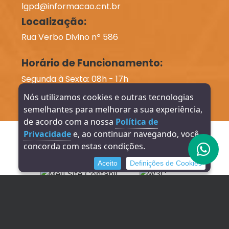
lgpd@informacao.cnt.br
Localização:
Rua Verbo Divino nº 586
Horário de Funcionamento:
Segunda à Sexta: 08h - 17h
Nós utilizamos cookies e outras tecnologias
semelhantes para melhorar a sua experiência,
de acordo com a nossa
Política de
Direitos reservados à INFORMAÇÃO Contabilidade -
Privacidade
e, ao continuar navegando, você
2026
concorda com estas condições.
DESENVOLVIMENTO:
SITE VERIFICADO:
Aceito
Definições de Cookies