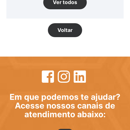
Ver todos
Voltar
Em que podemos te ajudar?
Acesse nossos canais de
atendimento abaixo: