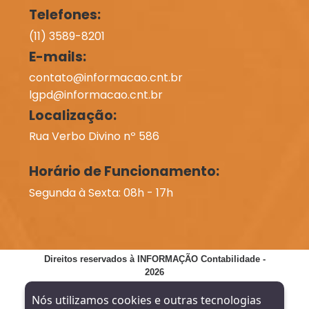
Telefones:
(11) 3589-8201
E-mails:
contato@informacao.cnt.br
lgpd@informacao.cnt.br
Localização:
Rua Verbo Divino nº 586
Horário de Funcionamento:
Segunda à Sexta: 08h - 17h
Direitos reservados à INFORMAÇÃO Contabilidade -
2026
Nós utilizamos cookies e outras tecnologias
SITE VERIFICADO:
DESENVOLVIMENTO: