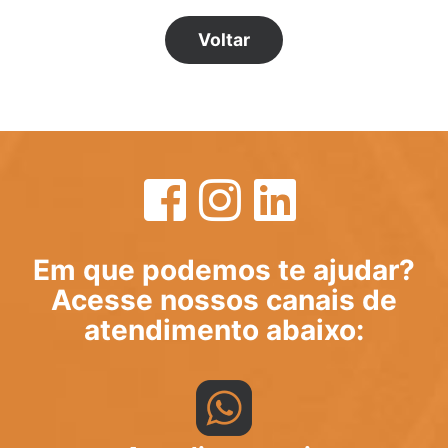
Voltar
Em que podemos te ajudar?
Acesse nossos canais de
atendimento abaixo: