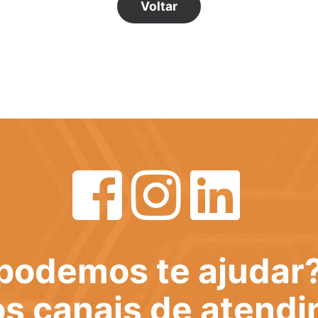
Voltar
podemos te ajudar
s canais de atend