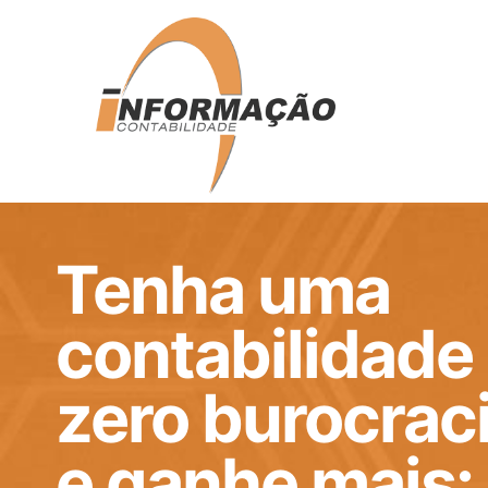
Tenha uma
contabilidade
zero burocrac
e ganhe mais: