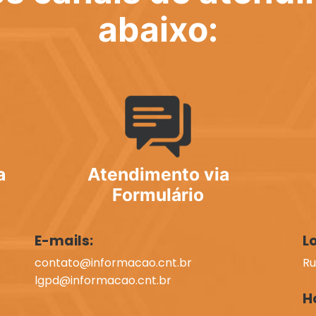
abaixo:
a
Atendimento via
Formulário
E-mails:
L
contato@informacao.cnt.br
Ru
lgpd@informacao.cnt.br
H