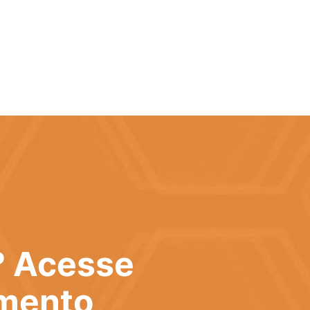
? Acesse
imento