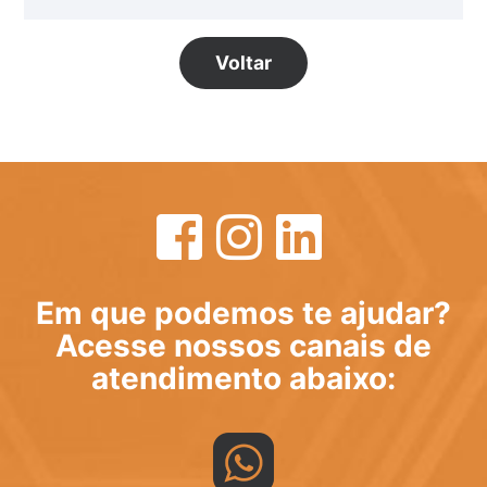
Voltar
Em que podemos te ajudar?
Acesse nossos canais de
atendimento abaixo: