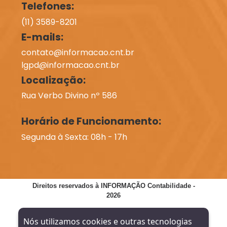
Telefones:
(11) 3589-8201
E-mails:
contato@informacao.cnt.br
lgpd@informacao.cnt.br
Localização:
Rua Verbo Divino nº 586
Horário de Funcionamento:
Segunda à Sexta: 08h - 17h
Direitos reservados à INFORMAÇÃO Contabilidade -
2026
SITE VERIFICADO:
DESENVOLVIMENTO:
Nós utilizamos cookies e outras tecnologias