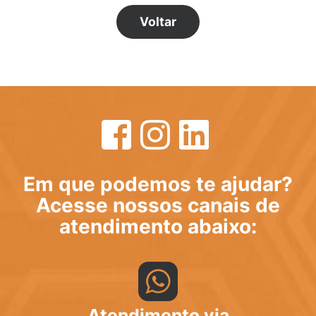
Voltar
Em que podemos te ajudar?
Acesse nossos canais de
atendimento abaixo:
Atendimento via