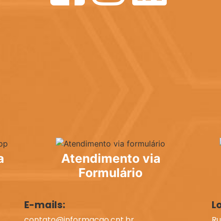
a
Atendimento via
Formulário
E-mails:
L
contato@informacao.cnt.br
Ru