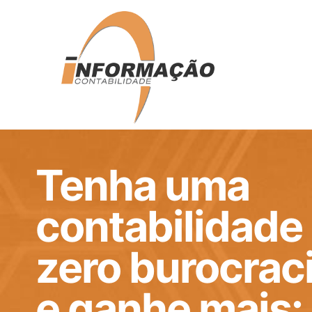
Tenha uma
contabilidade
zero burocrac
e ganhe mais: