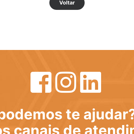
Voltar
podemos te ajudar
s canais de atend