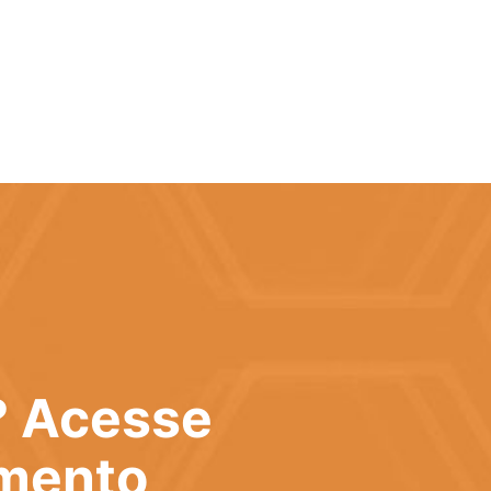
? Acesse
imento