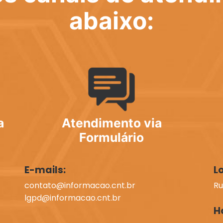
abaixo:
a
Atendimento via
Formulário
E-mails:
L
contato@informacao.cnt.br
Ru
lgpd@informacao.cnt.br
H