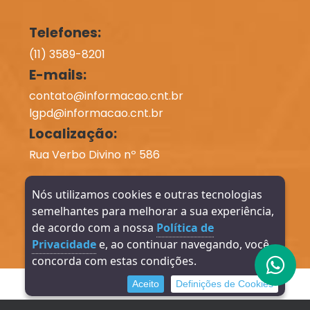
Telefones:
(11) 3589-8201
E-mails:
contato@informacao.cnt.br
lgpd@informacao.cnt.br
Localização:
Rua Verbo Divino nº 586
Horário de Funcionamento:
Nós utilizamos cookies e outras tecnologias
Segunda à Sexta: 08h - 17h
semelhantes para melhorar a sua experiência,
de acordo com a nossa
Política de
Privacidade
e, ao continuar navegando, você
concorda com estas condições.
Direitos reservados à INFORMAÇÃO Contabilidade -
Aceito
Definições de Cookies
2026