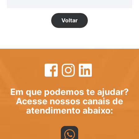
Voltar
Em que podemos te ajudar?
Acesse nossos canais de
atendimento abaixo: