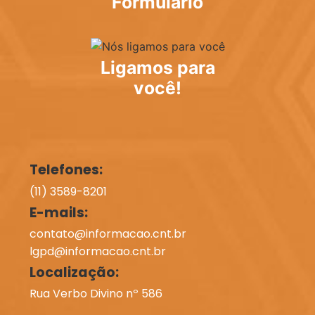
Formulário
Ligamos para
você!
Telefones:
(11) 3589-8201
E-mails:
contato@informacao.cnt.br
lgpd@informacao.cnt.br
Localização:
Rua Verbo Divino nº 586